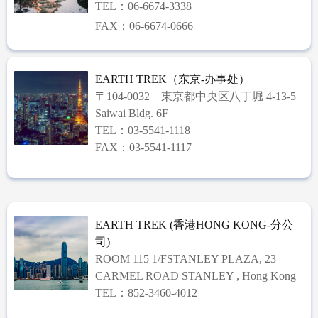
TEL：06-6674-3338
FAX：06-6674-0666
EARTH TREK（东京-办事处）
〒104-0032 東京都中央区八丁堀 4-13-5
Saiwai Bldg. 6F
TEL：03-5541-1118
FAX：03-5541-1117
EARTH TREK (香港HONG KONG-分公
司)
ROOM 115 1/FSTANLEY PLAZA, 23
CARMEL ROAD STANLEY , Hong Kong
TEL：852-3460-4012